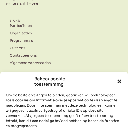
en voluit leven.
LINKS
Particulieren
Organisaties
Programma's
Over ons
Contacteer ons
Algemene voorwaarden
Beheer cookie
FOUR WINDS BV
toestemming
Gehuchtstraat 183 / 001
1640 Sint-Genesius-Rode
Om de beste ervaringen te bieden, gebruiken wij technologieën
BE 1014.446.487
zoals cookies om informatie over je apparaat op te slaan en/of te
raadplegen. Door in te stemmen met deze technologieën kunnen
wij gegevens zoals surfgedrag of unieke ID's op deze site
verwerken. Als je geen toestemming geeft of uw toestemming
STUUR EEN BERICHT
intrekt, kan dit een nadelige invloed hebben op bepaalde functies
en mogelijkheden.
info@4winds.be