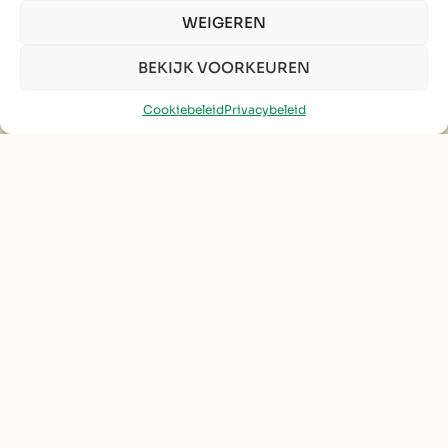
Algemene voorwaarden
WEIGEREN
BEKIJK VOORKEUREN
FOUR WINDS BV
Gehuchtstraat 183 / 001
Cookiebeleid
Privacybeleid
1640 Sint-Genesius-Rode
BE 1014.446.487
STUUR EEN BERICHT
info@4winds.be
BEL ONS
+32 468 10 14 29
2026 - FOUR WINDS | ALLE RECHTEN VOORBEHOUDEN.
PRIVACYBELEID
COOKIEBELEID
SITE: KRACHTIGONLINE.BE
DESIGN: ALICIA CRISTO