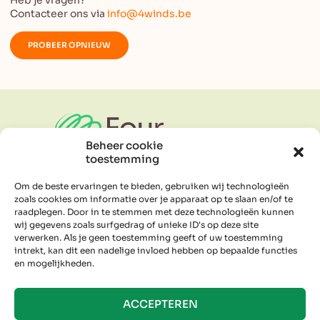
Heb je vragen?
Contacteer ons via
info@4winds.be
PROBEER OPNIEUW
Beheer cookie
toestemming
Je gids in speels werken
en voluit leven.
Om de beste ervaringen te bieden, gebruiken wij technologieën
zoals cookies om informatie over je apparaat op te slaan en/of te
raadplegen. Door in te stemmen met deze technologieën kunnen
wij gegevens zoals surfgedrag of unieke ID's op deze site
LINKS
verwerken. Als je geen toestemming geeft of uw toestemming
Particulieren
intrekt, kan dit een nadelige invloed hebben op bepaalde functies
Organisaties
en mogelijkheden.
Programma's
Over ons
ACCEPTEREN
Contacteer ons