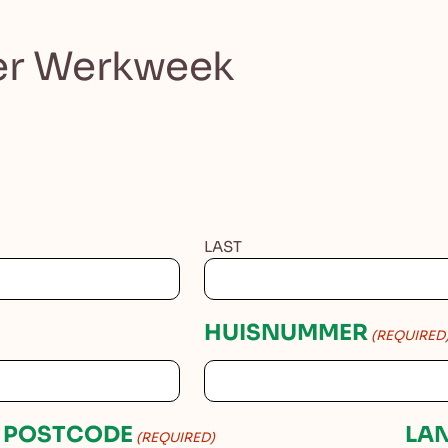
ier Werkweek
LAST
HUISNUMMER
(REQUIRED
POSTCODE
LA
(REQUIRED)