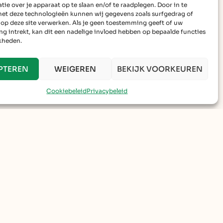
ie over je apparaat op te slaan en/of te raadplegen. Door in te
t deze technologieën kunnen wij gegevens zoals surfgedrag of
 op deze site verwerken. Als je geen toestemming geeft of uw
g intrekt, kan dit een nadelige invloed hebben op bepaalde functies
kheden.
PTEREN
WEIGEREN
BEKIJK VOORKEUREN
Cookiebeleid
Privacybeleid
enomen, waarbij ik mogelijks
IK GA HIERMEE AKKOORD.
(REQUIRED)