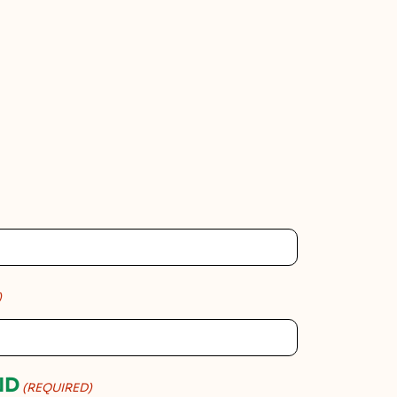
)
ND
(REQUIRED)