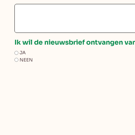
Ik wil de nieuwsbrief ontvangen va
JA
NEEN
Ik aanvaard dat er bij sessies in g
in beeld kom.
(Required)
JA
NEEN
Instemming
IK GA AKKOORD MET DE
PRIVACY POLICY
(REQU
(Required)
Instemming
IK HEB DE
ALGEMENE VOORWAARDEN
(WAAR