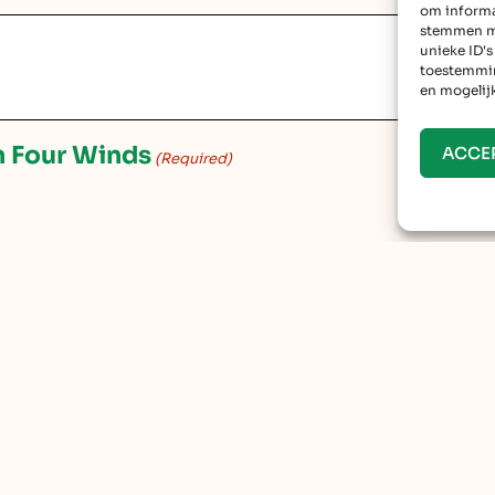
om informat
stemmen me
unieke ID's
toestemmin
en mogelij
n Four Winds
ACCE
(Required)
roepsverband beelden of foto’s worden g
IRED)
ONDER DE ANNULATIE VOORWAARDEN) GELEZEN EN 